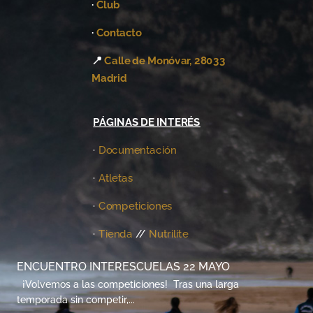
·
Club
·
Contacto
📍
Calle de Monóvar, 28033
Madrid
PÁGINAS DE INTERÉS
·
Documentación
·
Atletas
·
Competiciones
·
Tienda
//
Nutrilite
ENCUENTRO INTERESCUELAS 22 MAYO
¡Volvemos a las competiciones! Tras una larga
temporada sin competir,...