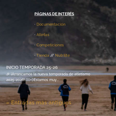
PÁGINAS DE INTERÉS
·
Documentación
·
Atletas
·
Competiciones
·
Tienda
//
Nutrilite
INICIO TEMPORADA 25-26
🎉 ¡Arrancamos la nueva temporada de atletismo
2025-2026! 🏃‍♀️💨Estamos muy...
« Entradas más antiguas