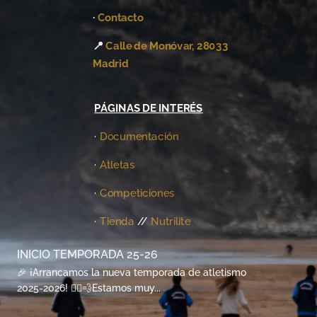
·
Contacto
📍
Calle de Monóvar, 28033
Madrid
PÁGINAS DE INTERÉS
·
Documentación
·
Atletas
·
Competiciones
·
Tienda
//
Nutrilite
INICIO TEMPORADA 25-26
🎉 ¡Arrancamos la nueva temporada de atletismo
2025-2026! 🏃‍♀️💨Estamos muy...