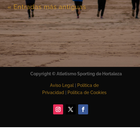
« Entradas más antiguas
Copyright
©
Atletismo Sporting de Hortaleza
Aviso Legal
|
Política de
Privacidad
|
Política de Cookies