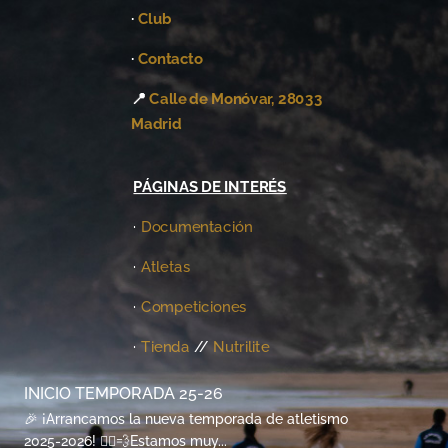
·
Club
·
Contacto
📍
Calle de Monóvar, 28033
Madrid
PÁGINAS DE INTERÉS
·
Documentación
·
Atletas
·
Competiciones
·
Tienda
//
Nutrilite
INICIO TEMPORADA 25-26
🎉 ¡Arrancamos la nueva temporada de atletismo
2025-2026! 🏃‍♀️💨Estamos muy...