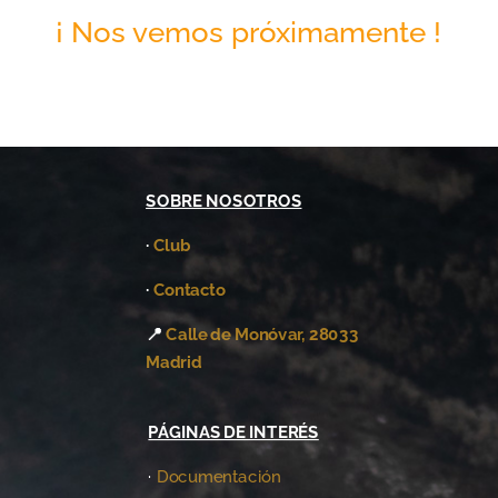
¡ Nos vemos próximamente !
SOBRE NOSOTROS
·
Club
·
Contacto
📍
Calle de Monóvar, 28033
Madrid
PÁGINAS DE INTERÉS
·
Documentación