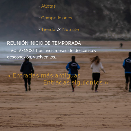
·
Atletas
·
Competiciones
·
Tienda
//
Nutrilite
REUNIÓN INICIO DE TEMPORADA
¡VOLVEMOS! Tras unos meses de descanso y
desconexión, vuelven los...
« Entradas más antiguas
Entradas siguientes »