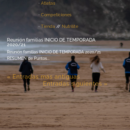
·
Atletas
·
Competiciones
·
Tienda
//
Nutrilite
Reunión familias INICIO DE TEMPORADA
2020/21
Reunión familias INICIO DE TEMPORADA 2020/21
RESUMEN de Puntos...
« Entradas más antiguas
Entradas siguientes »