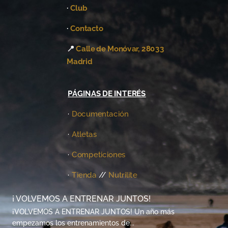
·
Club
·
Contacto
📍
Calle de Monóvar, 28033
Madrid
PÁGINAS DE INTERÉS
·
Documentación
·
Atletas
·
Competiciones
·
Tienda
//
Nutrilite
¡ VOLVEMOS A ENTRENAR JUNTOS!
¡VOLVEMOS A ENTRENAR JUNTOS! Un año más
empezamos los entrenamientos de...