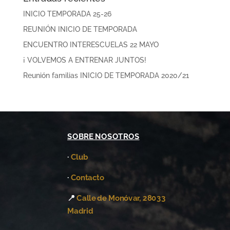
INICIO TEMPORADA 25-26
REUNIÓN INICIO DE TEMPORADA
ENCUENTRO INTERESCUELAS 22 MAYO
¡ VOLVEMOS A ENTRENAR JUNTOS!
Reunión familias INICIO DE TEMPORADA 2020/21
SOBRE NOSOTROS
·
Club
·
Contacto
📍
Calle de Monóvar, 28033
Madrid