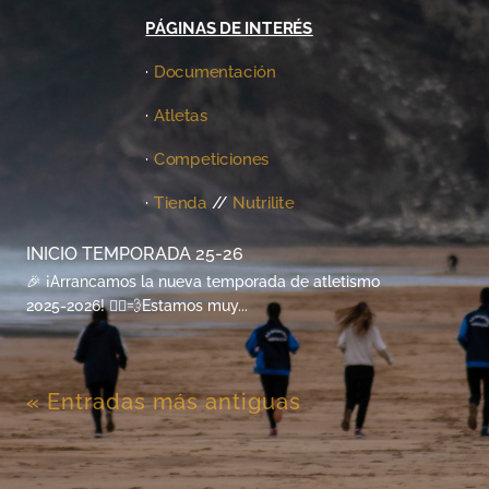
PÁGINAS DE INTERÉS
·
Documentación
·
Atletas
·
Competiciones
·
Tienda
//
Nutrilite
INICIO TEMPORADA 25-26
🎉 ¡Arrancamos la nueva temporada de atletismo
2025-2026! 🏃‍♀️💨Estamos muy...
« Entradas más antiguas