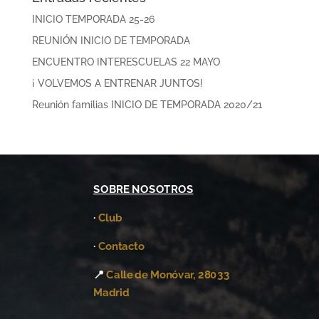
INICIO TEMPORADA 25-26
REUNIÓN INICIO DE TEMPORADA
ENCUENTRO INTERESCUELAS 22 MAYO
¡ VOLVEMOS A ENTRENAR JUNTOS!
Reunión familias INICIO DE TEMPORADA 2020/21
SOBRE NOSOTROS
·
Club
·
Contacto
📍
Calle de Monóvar, 28033
Madrid