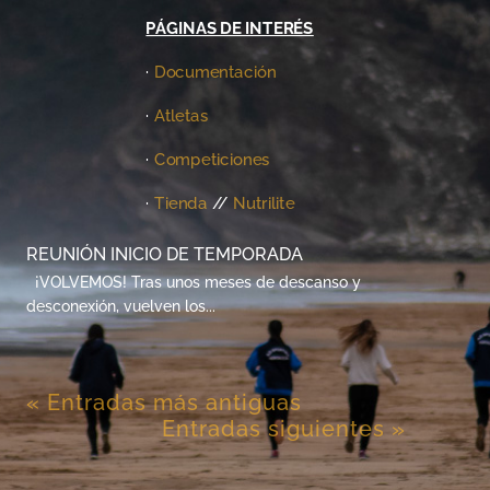
PÁGINAS DE INTERÉS
·
Documentación
·
Atletas
·
Competiciones
·
Tienda
//
Nutrilite
REUNIÓN INICIO DE TEMPORADA
¡VOLVEMOS! Tras unos meses de descanso y
desconexión, vuelven los...
« Entradas más antiguas
Entradas siguientes »