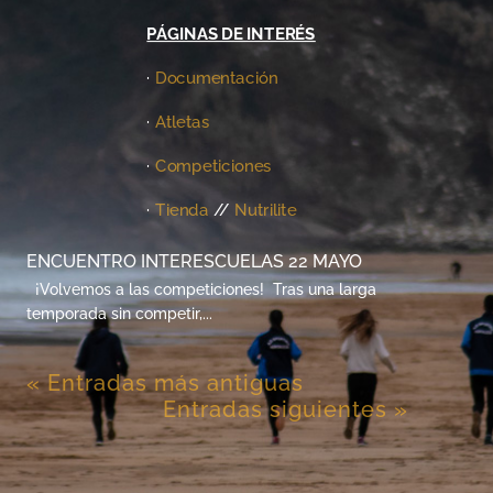
PÁGINAS DE INTERÉS
·
Documentación
·
Atletas
·
Competiciones
·
Tienda
//
Nutrilite
ENCUENTRO INTERESCUELAS 22 MAYO
¡Volvemos a las competiciones! Tras una larga
temporada sin competir,...
« Entradas más antiguas
Entradas siguientes »