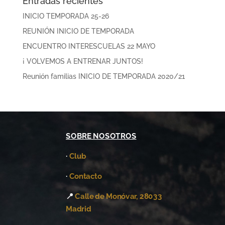
Entradas recientes
INICIO TEMPORADA 25-26
REUNIÓN INICIO DE TEMPORADA
ENCUENTRO INTERESCUELAS 22 MAYO
¡ VOLVEMOS A ENTRENAR JUNTOS!
Reunión familias INICIO DE TEMPORADA 2020/21
SOBRE NOSOTROS
·
Club
·
Contacto
📍
Calle de Monóvar, 28033
Madrid