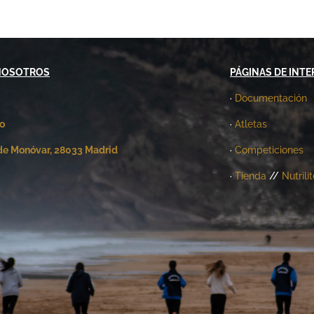
NOSOTROS
PÁGINAS DE INTE
·
Documentación
o
·
Atletas
de Monóvar, 28033 Madrid
·
Competiciones
·
Tienda
//
Nutrili