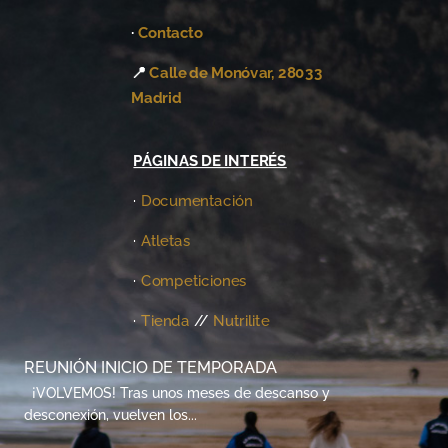
·
Contacto
📍
Calle de Monóvar, 28033
Madrid
PÁGINAS DE INTERÉS
·
Documentación
·
Atletas
·
Competiciones
·
Tienda
//
Nutrilite
REUNIÓN INICIO DE TEMPORADA
¡VOLVEMOS! Tras unos meses de descanso y
desconexión, vuelven los...